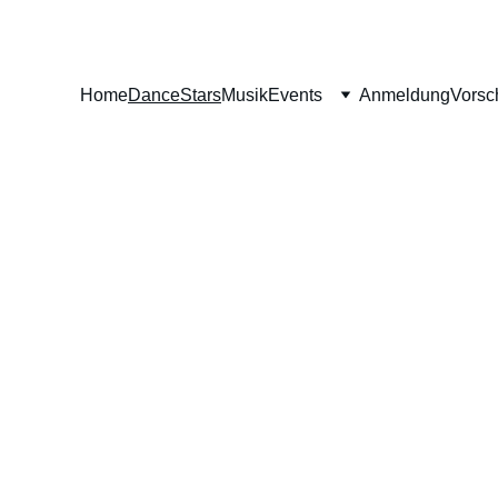
Home
DanceStars
Musik
Events
Anmeldung
Vorsch