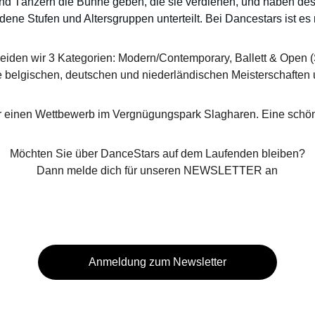
d Tänzern die Bühne geben, die sie verdienen, und haben deshal
ene Stufen und Altersgruppen unterteilt. Bei Dancestars ist es
heiden wir 3 Kategorien: Modern/Contemporary, Ballett & Open
die belgischen, deutschen und niederländischen Meisterschaf
ir einen Wettbewerb im Vergnügungspark Slagharen. Eine sch
Möchten Sie über DanceStars auf dem Laufenden bleiben?
Dann melde dich für unseren NEWSLETTER an
Anmeldung zum Newsletter